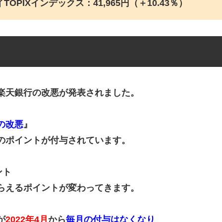
PIXインデックス：41,965円（＋10.43％）
楽天銀行の改悪が発表されました。
の改悪
』
のポイントが付与されています。
ント
らえるポイントが変わってきます。
が
2022年4月
から
毎月の付与はなくなり