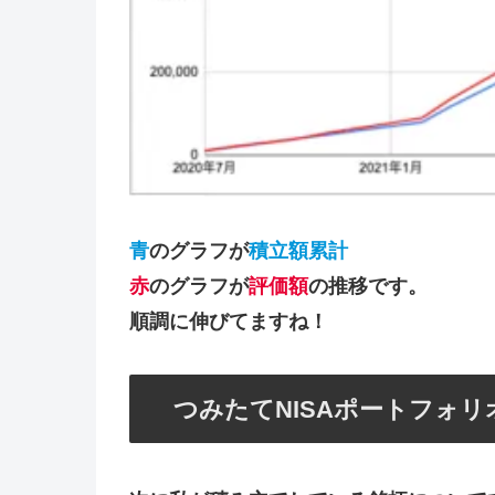
青
のグラフが
積立額累計
赤
のグラフが
評価額
の推移です。
順調に伸びてますね！
つみたてNISAポートフォリ