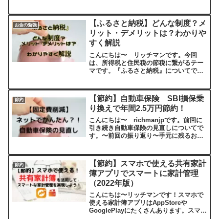
タイミングです。給与・社会保険料・税
金が一斉に改定されるこの時期に全体を
把握しておくことで、気づかないうちに
【ふるさと納税】どんな制度？メ
お金の勉強
損をするのを防げます。...
リット・デメリットは？わかりや
すく解説
こんにちは〜 リッチマンです。今回
は、所得税と住民税の節税に繋がるテー
マです。『ふるさと納税』についてで
す。最近よく聞くけど、いったいどんな
制度なんだろう？どんなメリットがある
んだろう？そんな疑問に答えていきま
【節約】自動車保険 SBI損保乗
節約
す！では早速いきましょう！ふる...
り換えで年間2.5万円節約！
こんにちは〜 richmanjpです。前回に
引き続き自動車保険の見直しについてで
す。〜前回の振り返り〜手元に残るお金
を増やすために①収入を増やす②支出を
減らすその中ですぐに効果が期待できる
②支出を減らすその中で自動車保険の見
【節約】スマホで使える共有家計
節約
直しについて話し...
簿アプリでスマートに家計管理
（2022年版）
こんにちは〜リッチマンです！スマホで
使える家計簿アプリはAppStoreや
GooglePlayにたくさんあります。スマホ
で使える家計簿アプリは、ひとりで使え