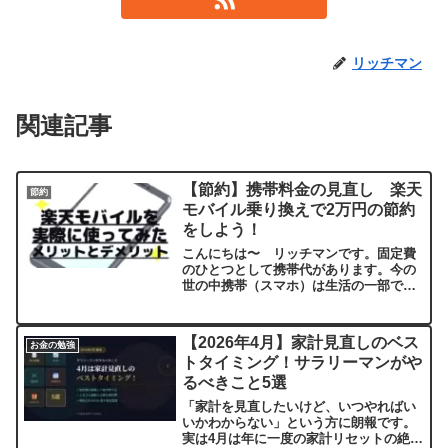
リッチマン
関連記事
【節約】携帯料金の見直し 楽天
節約
モバイル乗り換えで2万円の節約
をしよう！
こんにちは〜 リッチマンです。固定費
のひとつとして携帯代があります。今の
世の中携帯（スマホ）は生活の一部でも
あり必要不可欠なものです。最近では格
安スマホも出てきてどこに乗り換えれば
いいかを悩んでいる方も多いのではない
【2026年4月】家計見直しのベス
お金の勉強
でしょうか？そこで私が実...
トタイミング！サラリーマンがや
るべきこと5選
「家計を見直したいけど、いつやればい
いかわからない」という方に朗報です。
実は4月は年に一度の家計リセットの絶好