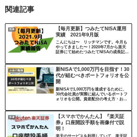
関連記事
【毎月更新】つみたてNISA運用
投資
実績 2021年9月版
こんにちは〜 リッチマンです。今月も
やってきました〜！2020年7月から楽天
証券にて始めたつみたてNISAの成長記で
す。今回は2021年9月つみたてNISAの運
用実績（15ヶ月目）です。つみたてNISA
運用実績（2021年9月）2021年9...
新NISAで1,000万円を目指す！30
お金の勉強
代が組むべきポートフォリオを公
開
新NISAで1,000万円を達成するために、
30代会社員が実際に組んでいるポートフ
ォリオを公開。資産配分の考え方・おす
すめ銘柄・シミュレーションをわかりや
すく解説します。これから資産形成を本
格化させたい方に必読の内容です。
【スマホでかんたん】『楽天証
投資
券』口座開設手順を画像付で説
明！
楽天のサービスを利用していて、楽天証