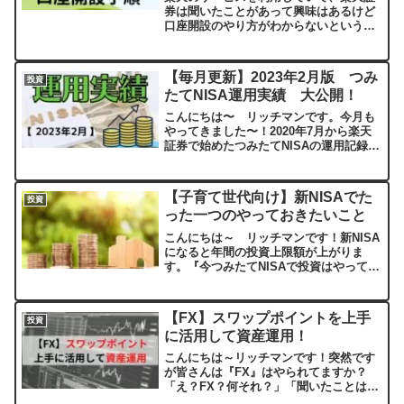
券は聞いたことがあって興味はあるけど
口座開設のやり方がわからないというこ
とはないですか？今回は、『楽天証券』
の口座開設手順を画像つきでわかりやす
く説明していきます。PCがない人でもス
【毎月更新】2023年2月版 つみ
投資
マホでかんたんに口座開...
たてNISA運用実績 大公開！
こんにちは〜 リッチマンです。今月も
やってきました〜！2020年7月から楽天
証券で始めたつみたてNISAの運用記録で
す。今回は2023年2月つみたてNISAの運
用実績（2年8ヶ月）です。つみたてNISA
運用実績（2023年2月）2023年2...
【子育て世代向け】新NISAでた
投資
った一つのやっておきたいこと
こんにちは～ リッチマンです！新NISA
になると年間の投資上限額が上がりま
す。『今つみたてNISAで投資はやってい
るけどそんなつみたてNISAも結構家計を
切り詰めてやっているんだよな～』そん
な人に向けて今回は、20～40代の子育て
【FX】スワップポイントを上手
投資
世代に向け...
に活用して資産運用！
こんにちは～リッチマンです！突然です
が皆さんは『FX』はやられてますか？
「え？FX？何それ？」「聞いたことはあ
るけどやってないな～」「結局のところ