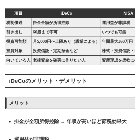
項目
iDeCo
NISA
税制優遇
掛金全額が所得控除
運用益が非課税
引き出し
60歳まで不可
いつでも可能
投資可能額
月5,000円〜上限あり（職業による）
年間最大360万円
投資対象
投資信託・定期預金など
株式・投資信託・ET
向いている人
老後資金を確実に作りたい人
資産形成を柔軟に行
iDeCoのメリット・デメリット
メリット
掛金が全額所得控除 → 年収が高いほど節税効果大
運用益が非課税