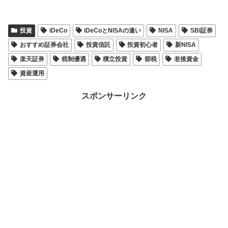
投資
iDeCo
iDeCoとNISAの違い
NISA
SBI証券
おすすめ証券会社
投資信託
投資初心者
新NISA
楽天証券
税制優遇
積立投資
節税
老後資金
資産運用
スポンサーリンク